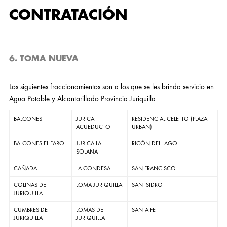
CONTRATACIÓN
6. TOMA NUEVA
Los siguientes fraccionamientos son a los que se les brinda servicio en
Agua Potable y Alcantarillado Provincia Juriquilla
BALCONES
JURICA
RESIDENCIAL CELETTO (PLAZA
ACUEDUCTO
URBAN)
BALCONES EL FARO
JURICA LA
RICÓN DEL LAGO
SOLANA
CAÑADA
LA CONDESA
SAN FRANCISCO
COLINAS DE
LOMA JURIQUILLA
SAN ISIDRO
JURIQUILLA
CUMBRES DE
LOMAS DE
SANTA FE
JURIQUILLA
JURIQUILLA